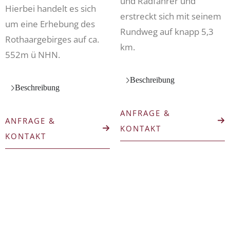
und Radfahrer und
Hierbei handelt es sich
erstreckt sich mit seinem
um eine Erhebung des
Rundweg auf knapp 5,3
Rothaargebirges auf ca.
km.
552m ü NHN.
Beschreibung
Beschreibung
ANFRAGE &
ANFRAGE &
(ÖFFNET IN 
KONTAKT
(ÖFFNET IN NEUEM TAB)
KONTAKT